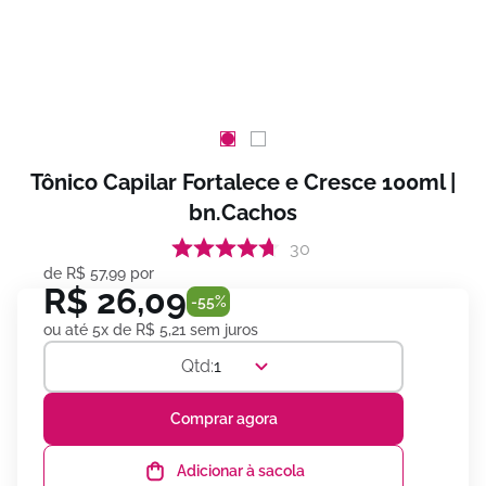
Tônico Capilar Fortalece e Cresce 100ml |
bn.Cachos
30
de
R$
57
,
99
por
R$
26
,
09
-
55%
ou até
5
x de
R$
5
,
21
sem juros
1
Comprar agora
Adicionar à sacola