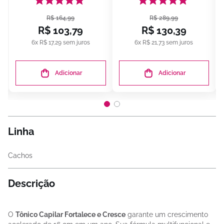
R$
164
,
99
R$
289
,
99
R$
103
,
79
R$
130
,
39
6
x
R$
17
,
29
sem juros
6
x
R$
21
,
73
sem juros
Adicionar
Adicionar
Linha
Cachos
Descrição
O
Tônico Capilar Fortalece e Cresce
garante um crescimento