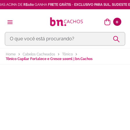
 ACIMA DE
R$160
GANHA
FRETE GRÁTIS
-
EXCLUSIVO PARA SUL, SUDESTE E B
shampoo
7
º
máscara
8
º
0
vinagre maçã
9
º
O que você está procurando?
ativador cachos
10
º
Cabelos Cacheados
Tônico
Tônico Capilar Fortalece e Cresce 100ml | bn.Cachos