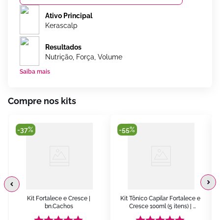
Ativo Principal
Kerascalp
Resultados
Nutrição, Força, Volume
Saiba mais
Compre nos kits
-
37%
-
55%
Kit Fortalece e Cresce | 
Kit Tônico Capilar Fortalece e 
bn.Cachos
Cresce 100ml (5 itens) | 
bn.Cachos