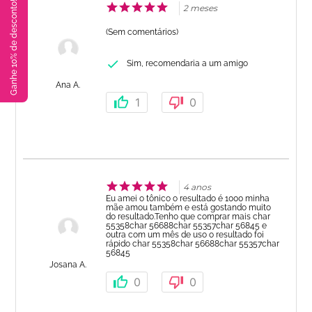
Ganhe 10% de desconto!
2 meses
(Sem comentários)
Sim, recomendaria a um amigo
Ana A.
1
0
4 anos
Eu amei o tônico o resultado é 1000 minha
mãe amou também e está gostando muito
do resultado.Tenho que comprar mais char
55358char 56688char 55357char 56845 e
outra com um mês de uso o resultado foi
rápido char 55358char 56688char 55357char
56845
Josana A.
0
0