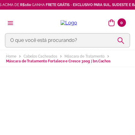
IMA DE
R$160
GANHA
FRETE GRÁTIS
-
EXCLUSIVO PARA SUL, SUDESTE E BAHI
óleos africanos
7
º
máscara
8
º
0
vinagre maçã
9
º
O que você está procurando?
ativador cachos
10
º
Cabelos Cacheados
Máscara de Tratamento
Máscara de Tratamento Fortalece e Cresce 300g | bn.Cachos