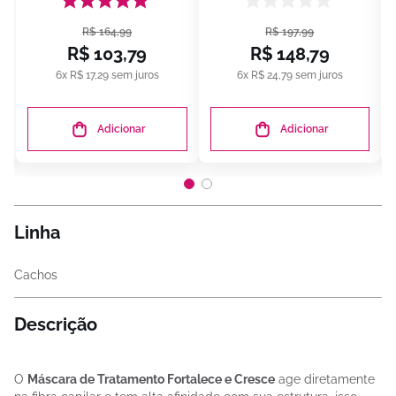
R$
164
,
99
R$
197
,
99
R$
103
,
79
R$
148
,
79
6
x
R$
17
,
29
sem juros
6
x
R$
24
,
79
sem juros
Adicionar
Adicionar
Linha
Cachos
Descrição
O
Máscara de Tratamento Fortalece e Cresce
age diretamente