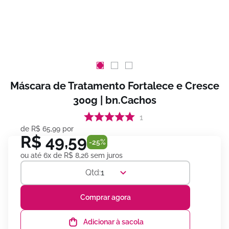
Máscara de Tratamento Fortalece e Cresce
300g | bn.Cachos
1
de
R$
65
,
99
por
R$
49
,
59
-
25%
ou até
6
x de
R$
8
,
26
sem juros
1
Comprar agora
Adicionar à sacola