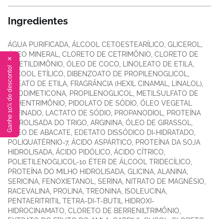
Ingredientes
ÁGUA PURIFICADA, ÁLCOOL CETOESTEARÍLICO, GLICEROL,
ÓLEO MINERAL, CLORETO DE CETRIMÔNIO, CLORETO DE
✕
DICETILDIMÔNIO, ÓLEO DE COCO, LINOLEATO DE ETILA,
Ganhe 10% de desconto!
ÁLCOOL ETÍLICO, DIBENZOATO DE PROPILENOGLICOL,
OLEATO DE ETILA, FRAGRÂNCIA (HEXIL CINAMAL, LINALOL),
AMODIMETICONA, PROPILENOGLICOL, METILSULFATO DE
BEHENTRIMÔNIO, PIDOLATO DE SÓDIO, ÓLEO VEGETAL
REFINADO, LACTATO DE SÓDIO, PROPANODIOL, PROTEÍNA
HIDROLISADA DO TRIGO, ARGININA, ÓLEO DE GIRASSOL,
ÓLEO DE ABACATE, EDETATO DISSÓDICO DI-HIDRATADO,
POLIQUATÉRNIO-7, ÁCIDO ASPÁRTICO, PROTEÍNA DA SOJA
HIDROLISADA, ÁCIDO PIDÓLICO, ÁCIDO CÍTRICO,
POLIETILENOGLICOL-10 ÉTER DE ÁLCOOL TRIDECÍLICO,
PROTEÍNA DO MILHO HIDROLISADA, GLICINA, ALANINA,
SERICINA, FENOXIETANOL, SERINA, NITRATO DE MAGNÉSIO,
RACEVALINA, PROLINA, TREONINA, ISOLEUCINA,
PENTAERITRITIL TETRA-DI-T-BUTIL HIDROXI-
HIDROCINAMATO, CLORETO DE BERRENILTRIMÔNIO,