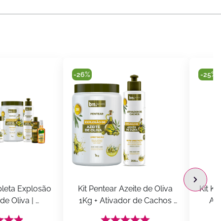
-
26%
-
25%
leta Explosão 
Kit Pentear Azeite de Oliva 
Kit K
de Oliva | 
1Kg + Ativador de Cachos 
Aze
achos
Explosão de Azeite de Oliva 
Condi