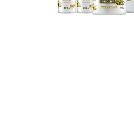
ativador cachos
10
º