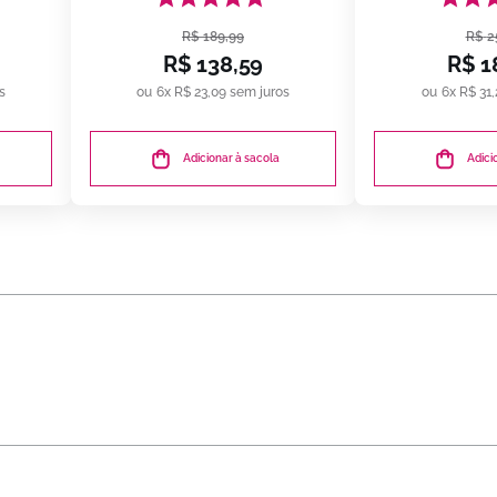
300ml | bn.Cachos
R$
189
,
99
R$
2
R$
138
,
59
R$
1
s
6
x
R$
23
,
09
sem juros
6
x
R$
31
,
Adicionar à sacola
Adici