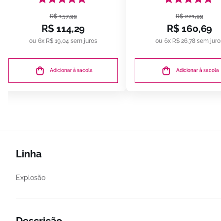
R$
157
,
99
R$
221
,
99
R$
114
,
29
R$
160
,
69
6
x
R$
19
,
04
sem juros
6
x
R$
26
,
78
sem juro
Adicionar à sacola
Adicionar à sacola
Linha
Explosão
Descrição