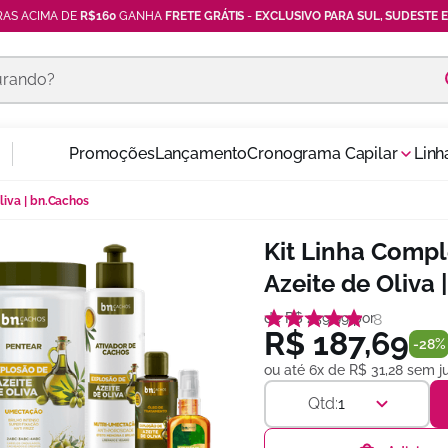
AS ACIMA DE
R$160
GANHA
FRETE GRÁTIS
-
EXCLUSIVO PARA SUL, SUDESTE E
ando?
Promoções
Lançamento
Cronograma Capilar
Linh
liva | bn.Cachos
Kit Linha Compl
Azeite de Oliva
de
R$
259
,
99
por
8
R$
187
,
69
-
28%
ou até
6
x de
R$
31
,
28
sem ju
1