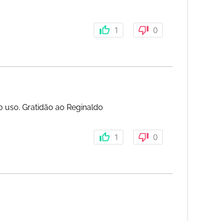
1
0
 uso. Gratidão ao Reginaldo
1
0