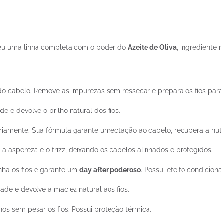
veu uma linha completa com o poder do
Azeite de Oliva
, ingrediente
o cabelo. Remove as impurezas sem ressecar e prepara os fios par
e e devolve o brilho natural dos fios.
riamente. Sua fórmula garante umectação ao cabelo, recupera a nutr
a aspereza e o frizz, deixando os cabelos alinhados e protegidos.
inha os fios e garante um
day after poderoso
. Possui efeito condicion
ade e devolve a maciez natural aos fios.
nos sem pesar os fios. Possui proteção térmica.