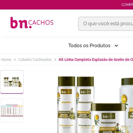
COMPR
O que você está procur
Termos mais buscados
Todos os Produtos
kit
1
º
Cabelos Cacheados
Kit Linha Completa Explosão de Azeite de O
pentear
2
º
óleo
3
º
gelatina
4
º
tonalizante
5
º
óleos africanos
6
º
shampoo
7
º
máscara
8
º
vinagre maçã
9
º