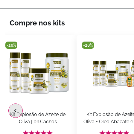
Compre nos kits
-
28%
-
28%
Kit Explosão de Azeite de 
Kit Explosão de Azeite
Oliva | bn.Cachos
Oliva + Óleo Abacate e 
55ml | bn.Cachos