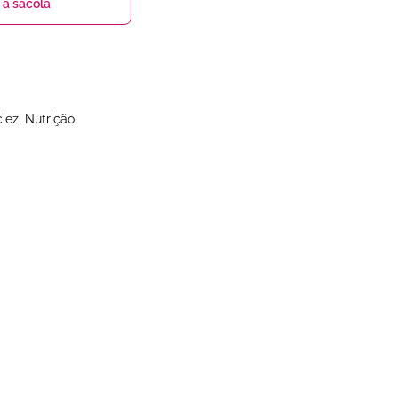
 à sacola
iez, Nutrição