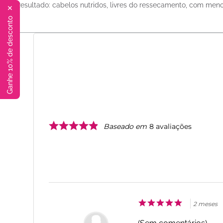
Resultado: cabelos nutridos, livres do ressecamento, com menos f
✕
Ganhe 10% de desconto
Baseado em
8
avaliações
2 meses