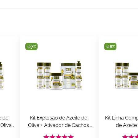
-
27%
-
28%
 de 
Kit Explosão de Azeite de 
Kit Linha Comp
Oliva 
Oliva + Ativador de Cachos 
de Azeite 
Explosão de Azeite de Oliva 
bn.C