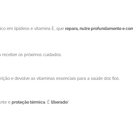
 rico em lipídeos e vitamina E, que
repara, nutre profundamente e com
a receber os próximos cuidados.
ição e devolve as vitaminas essenciais para a saúde dos fios.
ante e
proteção térmica
. É
liberado
!