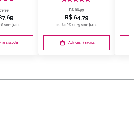
300ml | bn.Cachos
Aze
59
,
99
R$
86
,
99
87
,
69
R$
64
,
79
28
sem juros
6
x
R$
10
,
79
sem juros
onar à sacola
Adicionar à sacola