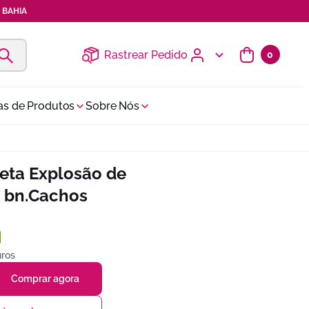
 BAHIA
Rastrear Pedido
0
as de Produtos
Sobre Nós
eta Explosão de
 | bn.Cachos
ros
Comprar agora