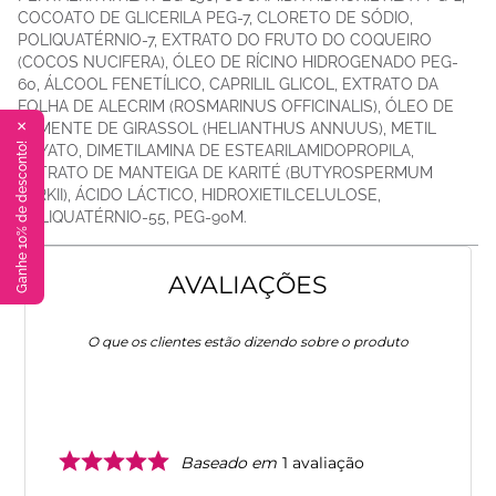
COCOATO DE GLICERILA PEG-7, CLORETO DE SÓDIO,
POLIQUATÉRNIO-7, EXTRATO DO FRUTO DO COQUEIRO
(COCOS NUCIFERA), ÓLEO DE RÍCINO HIDROGENADO PEG-
60, ÁLCOOL FENETÍLICO, CAPRILIL GLICOL, EXTRATO DA
FOLHA DE ALECRIM (ROSMARINUS OFFICINALIS), ÓLEO DE
SEMENTE DE GIRASSOL (HELIANTHUS ANNUUS), METIL
✕
Ganhe 10% de desconto!
SOYATO, DIMETILAMINA DE ESTEARILAMIDOPROPILA,
EXTRATO DE MANTEIGA DE KARITÉ (BUTYROSPERMUM
PARKII), ÁCIDO LÁCTICO, HIDROXIETILCELULOSE,
POLIQUATÉRNIO-55, PEG-90M.
AVALIAÇÕES
O que os clientes estão dizendo sobre o produto
Baseado em
1
avaliação