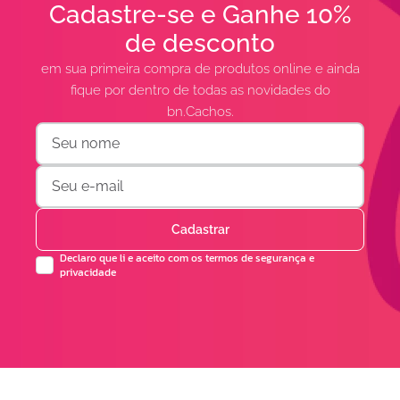
Cadastre-se e Ganhe 10%
de desconto
em sua primeira compra de produtos online e ainda
fique por dentro de todas as novidades do
bn.Cachos.
Cadastrar
Declaro que li e aceito com os termos de segurança e
privacidade