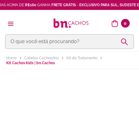
 ACIMA DE
R$160
GANHA
FRETE GRÁTIS
-
EXCLUSIVO PARA SUL, SUDESTE E B
shampoo
7
º
máscara
8
º
0
vinagre maçã
9
º
O que você está procurando?
ativador cachos
10
º
Cabelos Cacheados
Kit de Tratamento
Kit Cachos Kids | bn.Cachos