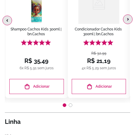
Shampoo Cachos Kids 300ml | 
Condicionador Cachos Kids 
bn.Cachos
300ml | bn.Cachos
R$
32
,
99
R$
35
,
49
R$
21
,
19
6
x
R$
5
,
91
sem juros
4
x
R$
5
,
29
sem juros
Adicionar
Adicionar
Linha