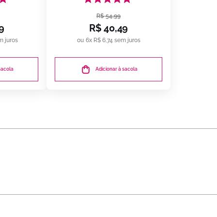
s
R$
54
,
99
9
R$
40
,
49
 juros
6
x
R$
6
,
74
sem juros
sacola
Adicionar à sacola