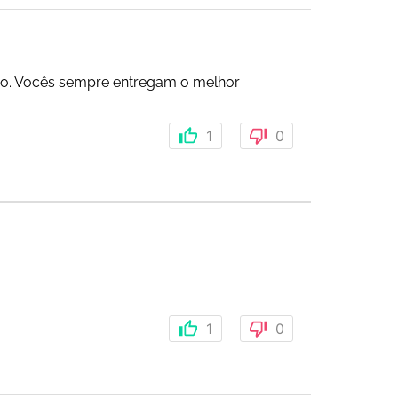
ão. Vocês sempre entregam o melhor
1
0
1
0