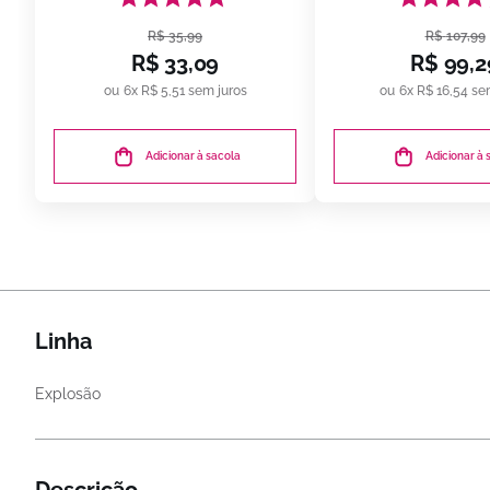
bn.Cacho
R$
35
,
99
R$
107
,
99
R$
33
,
09
R$
99
,
2
6
x
R$
5
,
51
sem juros
6
x
R$
16
,
54
sem
Adicionar à sacola
Adicionar à 
Linha
Explosão
Descrição