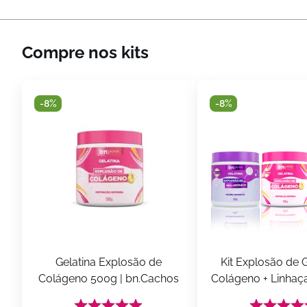
Compre nos kits
-
8%
-
8%
Gelatina Explosão de 
Kit Explosão de G
Colágeno 500g | bn.Cachos
Colágeno + Linhaç
+ Hialurônico (3 i