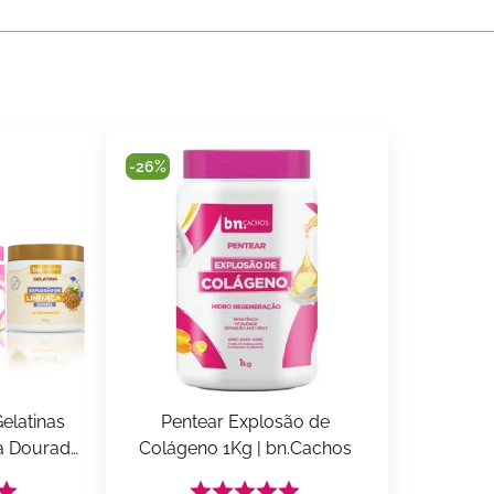
-
26%
elatinas 
Pentear Explosão de 
a Dourada 
Colágeno 1Kg | bn.Cachos
tens) | 