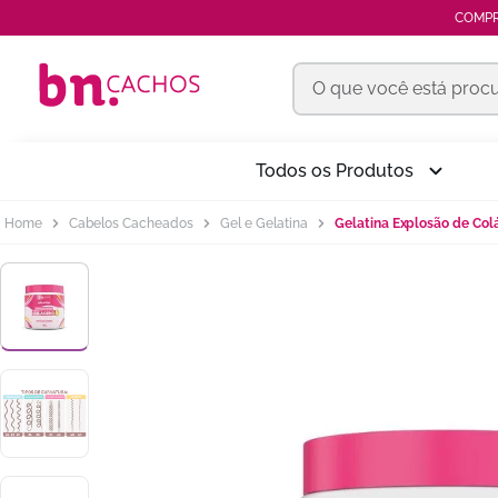
COMPR
O que você está procur
Termos mais buscados
Todos os Produtos
kit
1
º
Cabelos Cacheados
Gel e Gelatina
Gelatina Explosão de Col
pentear
2
º
óleo
3
º
gelatina
4
º
tonalizante
5
º
óleos africanos
6
º
shampoo
7
º
máscara
8
º
vinagre maçã
9
º