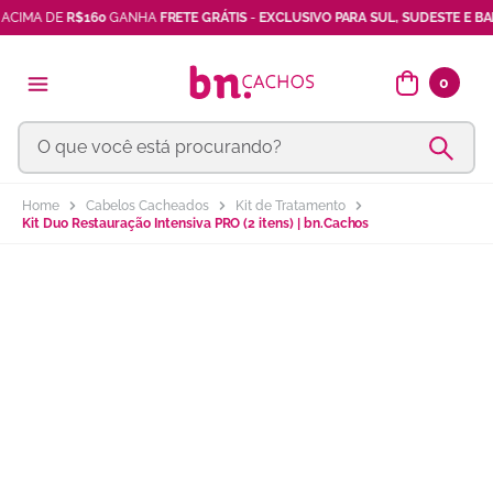
 DE
R$160
GANHA
FRETE GRÁTIS
-
EXCLUSIVO PARA SUL, SUDESTE E BAHIA
shampoo
7
º
máscara
8
º
0
vinagre maçã
9
º
O que você está procurando?
ativador cachos
10
º
Cabelos Cacheados
Kit de Tratamento
Kit Duo Restauração Intensiva PRO (2 itens) | bn.Cachos