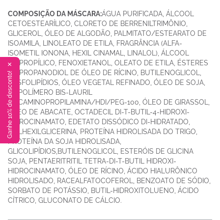
COMPOSIÇÃO DA MÁSCARA:
ÁGUA PURIFICADA, ÁLCOOL
CETOESTEARÍLICO, CLORETO DE BERRENILTRIMÔNIO,
GLICEROL, ÓLEO DE ALGODÃO, PALMITATO/ESTEARATO DE
ISOAMILA, LINOLEATO DE ETILA, FRAGRÂNCIA (ALFA-
ISOMETIL IONONA, HEXIL CINAMAL, LINALOL), ÁLCOOL
ISOPROPÍLICO, FENOXIETANOL, OLEATO DE ETILA, ÉSTERES
✕
DE PROPANODIOL DE ÓLEO DE RÍCINO, BUTILENOGLICOL,
Ganhe 10% de desconto!
FOSFOLIPÍDIOS, ÓLEO VEGETAL REFINADO, ÓLEO DE SOJA,
COPOLÍMERO BIS-LAURIL
COCAMINOPROPILAMINA/HDI/PEG-100, ÓLEO DE GIRASSOL,
ÓLEO DE ABACATE, OCTADECIL DI-T-BUTIL-4-HIDROXI-
HIDROCINAMATO, EDETATO DISSÓDICO DI-HIDRATADO,
ETILHEXILGLICERINA, PROTEÍNA HIDROLISADA DO TRIGO,
PROTEÍNA DA SOJA HIDROLISADA,
GLICOLIPÍDIOS,BUTILENOGLICOL, ESTERÓIS DE GLICINA
SOJA, PENTAERITRITIL TETRA-DI-T-BUTIL HIDROXI-
HIDROCINAMATO, ÓLEO DE RÍCINO, ÁCIDO HIALURÔNICO
HIDROLISADO, RACEALFATOCOFEROL, BENZOATO DE SÓDIO,
SORBATO DE POTÁSSIO, BUTIL-HIDROXITOLUENO, ÁCIDO
CÍTRICO, GLUCONATO DE CÁLCIO.