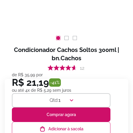
Condicionador Cachos Soltos 300ml |
bn.Cachos
12
de
R$
35
,
99
por
R$
21
,
19
-
41%
ou até
4
x de
R$
5
,
29
sem juros
1
Comprar agora
Adicionar à sacola