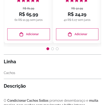
R$
81
,
99
R$
32
,
99
R$
65
,
99
R$
24
,
29
6
x
R$
10
,
99
sem juros
4
x
R$
6
,
07
sem juros
Adicionar
Adicionar
Linha
Cachos
Descrição
O
Condicionar Cachos Soltos
promove desembaraço e
muita