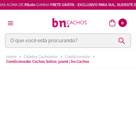
 ACIMA DE
R$160
GANHA
FRETE GRÁTIS
-
EXCLUSIVO PARA SUL, SUDESTE E BA
óleos africanos
7
º
máscara
8
º
0
vinagre maçã
9
º
O que você está procurando?
ativador cachos
10
º
Cabelos Cacheados
Condicionador
Condicionador Cachos Soltos 300ml | bn.Cachos