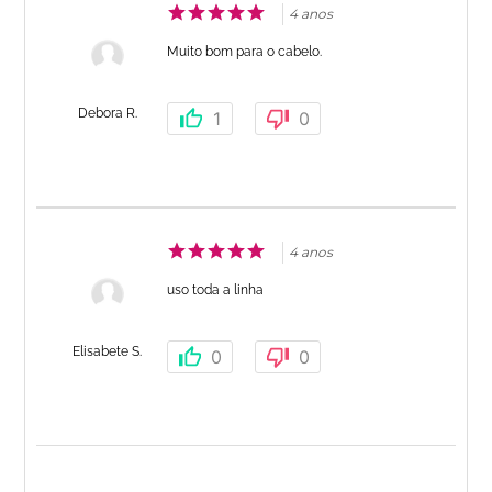
4 anos
Muito bom para o cabelo.
Debora R.
1
0
4 anos
uso toda a linha
Elisabete S.
0
0