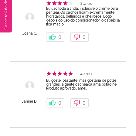
Ganhe 10% de desconto!
3 anos
Eu uso toda a linda, inclusive o creme para
pentear. Os cachos ficam extremamente
hidratados, definidos e cheirosos! Logo
depois do uso do condicionador, o cabelo já
fica macio.
Joana C.
0
0
4 anos
Eu gostei bastante, mas gostaria de potes
grandes, a gente cacheada ama potão né.
Produto aprovado, amei.
Janine D.
0
0