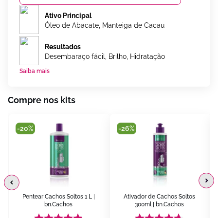
Ativo Principal
Óleo de Abacate, Manteiga de Cacau
Resultados
Desembaraço fácil, Brilho, Hidratação
Saiba mais
Compre nos kits
-
20%
-
26%
 
Pentear Cachos Soltos 1 L | 
Ativador de Cachos Soltos 
bn.Cachos
300ml | bn.Cachos