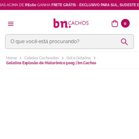
AS ACIMA DE
R$160
GANHA
FRETE GRÁTIS
-
EXCLUSIVO PARA SUL, SUDESTE E
shampoo
7
º
máscara
8
º
0
vinagre maçã
9
º
O que você está procurando?
ativador cachos
10
º
Cabelos Cacheados
Gel e Gelatina
Gelatina Explosão de Hialurônico 500g | bn.Cachos