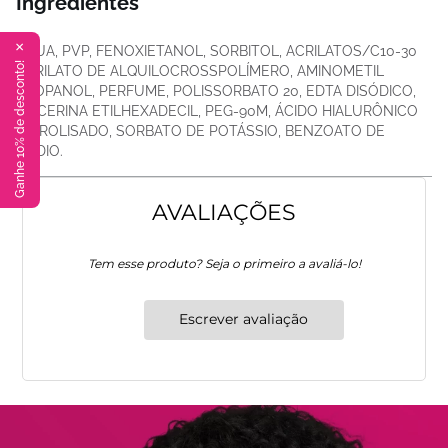
Ingredientes
✕
ÁGUA, PVP, FENOXIETANOL, SORBITOL, ACRILATOS/C10-30
Ganhe 10% de desconto!
ACRILATO DE ALQUILOCROSSPOLÍMERO, AMINOMETIL
PROPANOL, PERFUME, POLISSORBATO 20, EDTA DISÓDICO,
GLICERINA ETILHEXADECIL, PEG-90M, ÁCIDO HIALURÔNICO
HIDROLISADO, SORBATO DE POTÁSSIO, BENZOATO DE
SÓDIO.
AVALIAÇÕES
Tem esse produto? Seja o primeiro a avaliá-lo!
Escrever avaliação