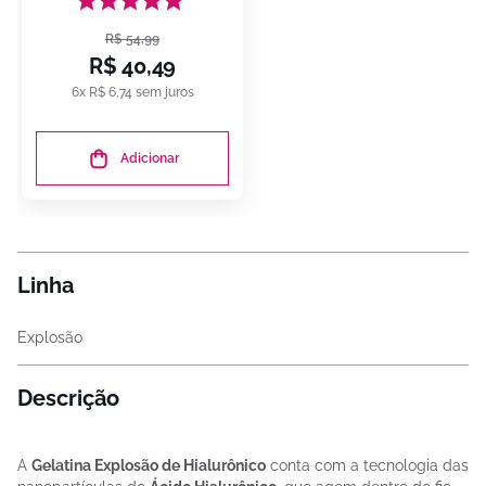
R$
54
,
99
R$
40
,
49
6
x
R$
6
,
74
sem juros
Adicionar
Linha
Explosão
Descrição
A
Gelatina Explosão de Hialurônico
conta com a tecnologia das