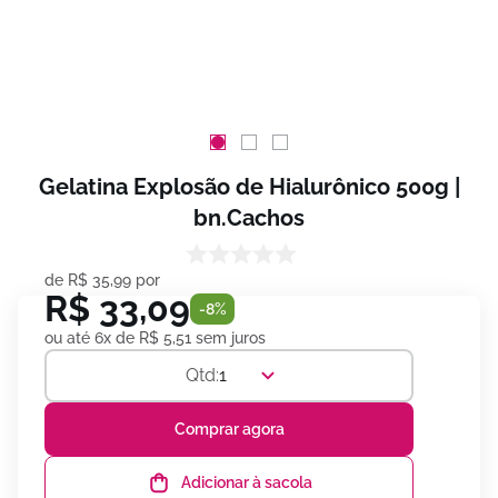
Gelatina Explosão de Hialurônico 500g |
bn.Cachos
de
R$
35
,
99
por
R$
33
,
09
-
8%
ou até
6
x de
R$
5
,
51
sem juros
1
Comprar agora
Adicionar à sacola